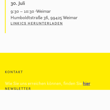
30. Juli
9:30
–
10:30
Weimar
Humboldtstraße 36, 99425 Weimar
LINK
ICS HERUNTERLADEN
KONTAKT
Wie Sie uns erreichen können, finden Sie
hier
.
NEWSLETTER
Bleiben Sie informiert über unser Projekt und
erhalten Sie immer unseren
Newsletter
.