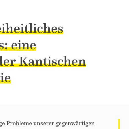
iheitliches
: eine
der Kantischen
ie
ige Probleme unserer gegenwärtigen