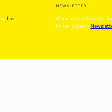
NEWSLETTER
Sie
hier
.
Bleiben Sie informiert üb
immer unseren
Newslett