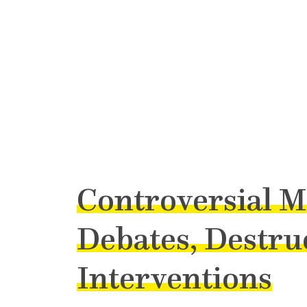
Controversial 
Debates, Destru
Interventions