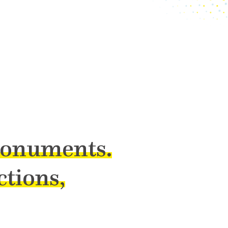
Monuments.
ctions,