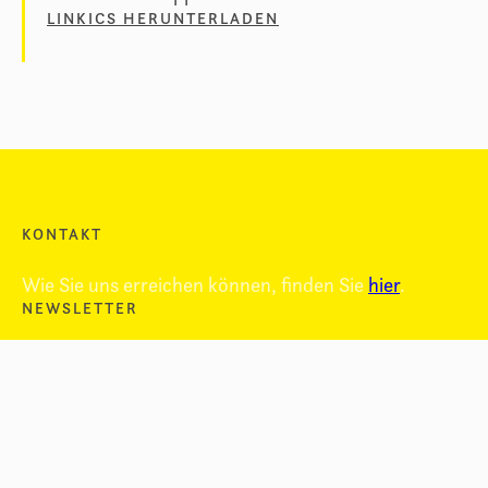
LINK
ICS HERUNTERLADEN
KONTAKT
Wie Sie uns erreichen können, finden Sie
hier
.
NEWSLETTER
Bleiben Sie informiert über unser Projekt und
erhalten Sie immer unseren
Newsletter
.