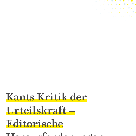
Kants Kritik der
Urteilskraft –
Editorische