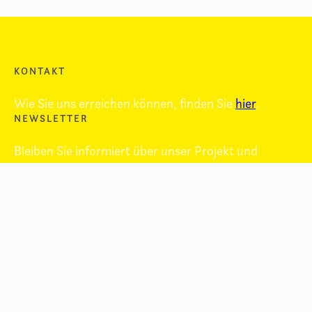
KONTAKT
Wie Sie uns erreichen können, finden Sie
hier
.
NEWSLETTER
Bleiben Sie informiert über unser Projekt und
erhalten Sie immer unseren
Newsletter
.