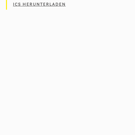
ICS HERUNTERLADEN
KONTAKT
Wie Sie uns erreichen können, finden Sie
hier
.
NEWSLETTER
Bleiben Sie informiert über unser Projekt und
erhalten Sie immer unseren
Newsletter
.